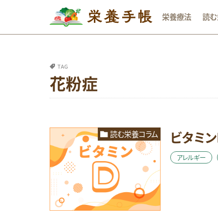
栄養療法
読む
カテゴリー
TAG
花粉症
タグ
DHA
おな
オメガ3系脂肪酸
ビタミン
読む栄養コラム
ビタミンB群
レシピ
亜鉛
アレルギー
成長期
抗
睡眠
糖質
貧血
足の