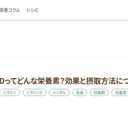
栄養コラム
レシピ
か
おやつ
むくみ
めまい
アミノ酸
アレルギー
グルテンフリー
ストレス
タンパク質
ダイエット
ビタ
Dってどんな栄養素？効果と摂取方法に
ビタミンC
ビタミンD
ビタミンE
マグネシウム
ミネラル
体調不良
健康維持
免疫
女性のお悩み
妊娠期
ビタミン
ビタミンD
メンタル
免疫
妊娠期
栄養素
酸化
朝食
栄養素コラム
消化しやすい
生活習慣病
糖質オフ
美容
肥満・メタボ
脳
花粉症
血糖
つり
運動
鉄
頭痛
食生活
飲酒
骨
高齢