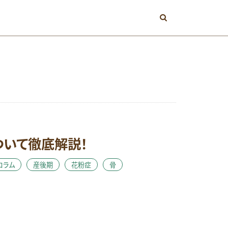
エネルギー
ミン
ビタミンA
ついて徹底解説！
メンタル
必須脂肪酸
コラム
産後期
花粉症
骨
産後期
皮膚
値
視力
期