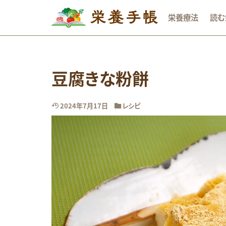
栄養療法
読む
カテゴリー
豆腐きな粉餅
タグ
2024年7月17日
レシピ
DHA
おな
オメガ3系脂肪酸
ビタミンB群
レシピ
亜鉛
成長期
抗
睡眠
糖質
貧血
足の