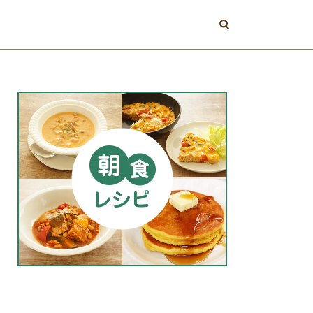
エネルギー
ミン
ビタミンA
メンタル
必須脂肪酸
産後期
皮膚
値
視力
期