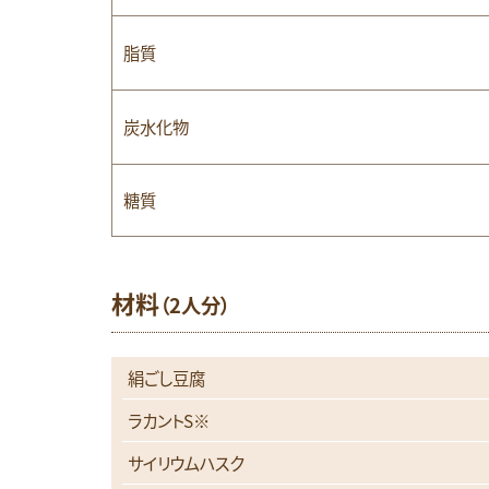
脂質
炭水化物
糖質
材料
（2人分）
絹ごし豆腐
ラカントS※
サイリウムハスク