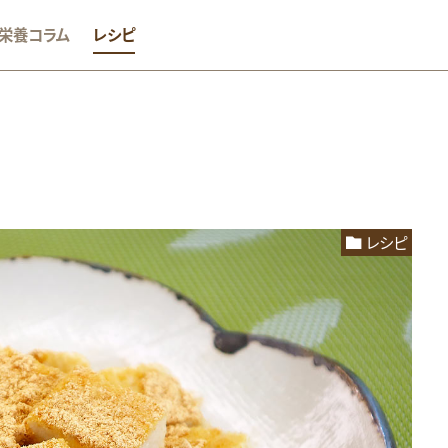
栄養コラム
レシピ
か
おやつ
むくみ
めまい
アミノ酸
アレルギー
レシピ
グルテンフリー
ストレス
タンパク質
ダイエット
ビタ
ビタミンC
ビタミンD
ビタミンE
マグネシウム
ミネラル
体調不良
健康維持
免疫
女性のお悩み
妊娠期
酸化
朝食
栄養素コラム
消化しやすい
生活習慣病
糖質オフ
美容
肥満・メタボ
脳
花粉症
血糖
つり
運動
鉄
頭痛
食生活
飲酒
骨
高齢