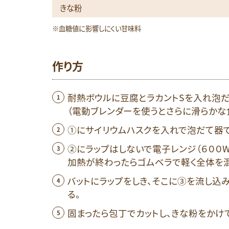
きな粉
※血糖値に影響しにくい甘味料
作り方
耐熱ボウルに豆腐とラカントSを入れ泡
（電動ブレンダーを使うとさらに滑らかな
①にサイリウムハスクを入れで泡だて器で
②にラップはしないで電子レンジ（６００W
加熱が終わったらゴムベラで軽く全体を混
バットにラップをしき、そこに③を流し込
る。
固まったら包丁でカットし、きな粉をかけ