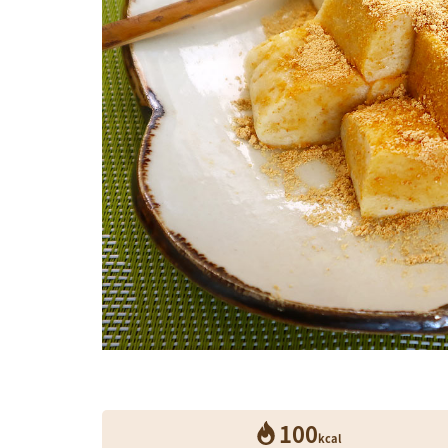
100
kcal