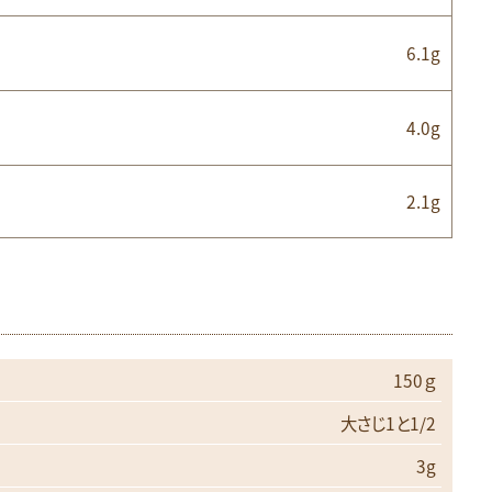
6.1g
4.0g
2.1g
150ｇ
大さじ1と1/2
3g