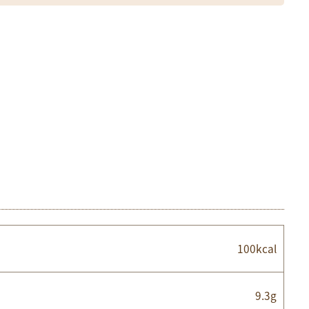
100kcal
9.3g