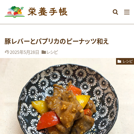
カテゴリー
豚レバーとパプリカのピーナッツ和え
タグ
2025年5月28日
レシピ
DHA
おなか
おやつ
むくみ
レシピ
めまい
アミノ酸
アレルギー
エネルギー
オメガ3系脂肪酸
グルテンフリー
ストレス
タンパク質
ダイエット
ビタミン
ビタミンA
ビタミンB群
ビタミンC
ビタミンD
ビタミンE
マグネシウム
ミネラル
メンタル
レシピ
亜鉛
体調不良