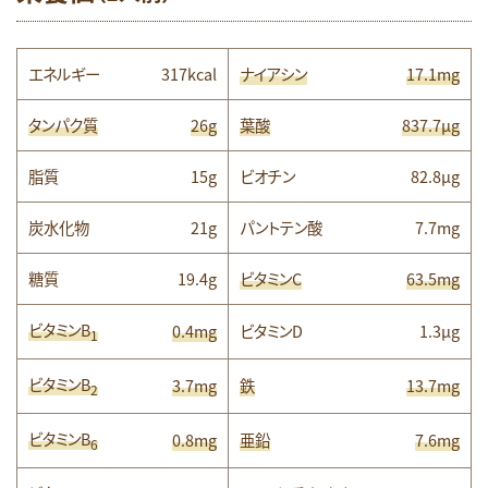
エネルギー
317kcal
ナイアシン
17.1mg
タンパク質
26g
葉酸
837.7μg
脂質
15g
ビオチン
82.8µg
炭水化物
21g
パントテン酸
7.7mg
糖質
19.4g
ビタミンC
63.5mg
ビタミンB
0.4mg
ビタミンD
1.3μg
1
ビタミンB
3.7mg
鉄
13.7mg
2
ビタミンB
0.8mg
亜鉛
7.6mg
6