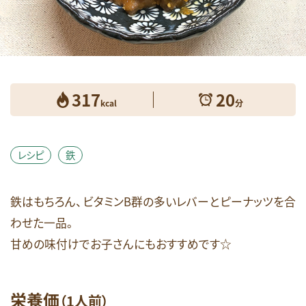
健康維持
免疫
女性のお悩み
妊娠期
必須脂肪酸
成長期
抗酸化
朝食
栄養素コラム
消化しやすい
生活習慣病
産後期
皮膚
睡眠
糖質
317
20
糖質オフ
美容
肥満・メタボ
脳
kcal
分
花粉症
血糖値
視力
貧血
足のつり
運動
鉄
頭痛
食生活
レシピ
鉄
飲酒
骨
高齢期
鉄はもちろん、ビタミンB群の多いレバーとピーナッツを合
検索
わせた一品。
甘めの味付けでお子さんにもおすすめです☆
栄養価
（1人前）