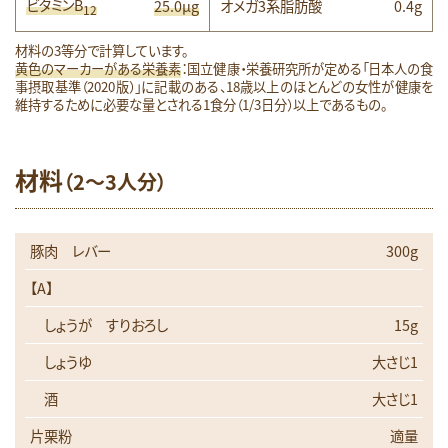
ビタミンB
25.0μg
オメガ3系脂肪酸
0.4g
12
材料の3等分で計算しています。
黄色のマーカーがある栄養素
：国立健康・栄養研究所が定める「日本人の食
事摂取基準（2020版）」に記載のある、18歳以上のほとんどの女性が健康を
維持するために必要な量とされる1食分（1/3日分）以上であるもの。
材料
（2～3人分）
豚肉 レバー
300g
【A】
しょうが すりおろし
15g
しょうゆ
大さじ1
酒
大さじ1
片栗粉
適量