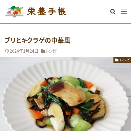
カテゴリー
ブリとキクラゲの中華風
タグ
2024年1月24日
レシピ
DHA
おなか
おやつ
むくみ
レシピ
めまい
アミノ酸
アレルギー
エネルギー
オメガ3系脂肪酸
グルテンフリー
ストレス
タンパク質
ダイエット
ビタミン
ビタミンA
ビタミンB群
ビタミンC
ビタミンD
ビタミンE
マグネシウム
ミネラル
メンタル
レシピ
亜鉛
体調不良