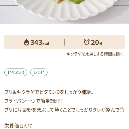
健康維持
免疫
女性のお悩み
妊娠期
必須脂肪酸
成長期
抗酸化
朝食
栄養素コラム
消化しやすい
生活習慣病
産後期
皮膚
睡眠
糖質
343
20
糖質オフ
美容
肥満・メタボ
脳
kcal
分
花粉症
血糖値
視力
貧血
キクラゲを水戻しする時間は除く。
足のつり
運動
鉄
頭痛
食生活
飲酒
骨
高齢期
ビタミンD
レシピ
検索
ブリ＆キクラゲでビタミンDをしっかり補給。
フライパン一つで簡単調理！
ブリに片栗粉をまぶして焼くことでしっかりタレが絡んで◎
栄養価
（1人前）