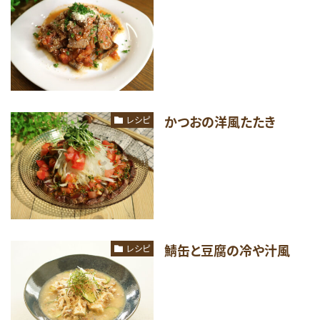
かつおの洋風たたき
レシピ
鯖缶と豆腐の冷や汁風
レシピ