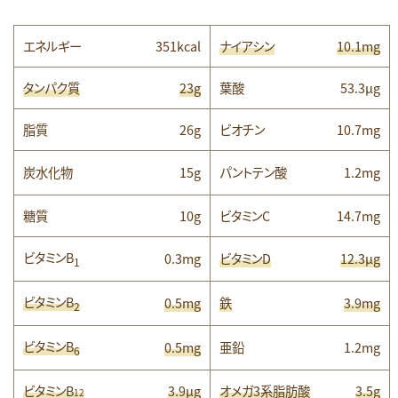
エネルギー
351kcal
ナイアシン
10.1mg
タンパク質
23g
葉酸
53.3μg
脂質
26g
ビオチン
10.7mg
炭水化物
15g
パントテン酸
1.2mg
糖質
10g
ビタミンC
14.7mg
ビタミンB
0.3mg
ビタミンD
12.3μg
1
ビタミンB
0.5mg
鉄
3.9mg
2
ビタミンB
0.5mg
亜鉛
1.2mg
6
ビタミンB
3.9μg
オメガ3系脂肪酸
3.5g
12