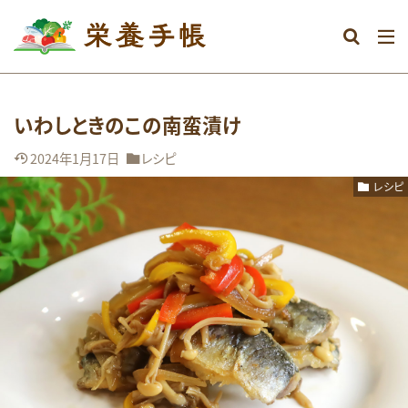
カテゴリー
いわしときのこの南蛮漬け
タグ
2024年1月17日
レシピ
DHA
おなか
おやつ
むくみ
レシピ
めまい
アミノ酸
アレルギー
エネルギー
オメガ3系脂肪酸
グルテンフリー
ストレス
タンパク質
ダイエット
ビタミン
ビタミンA
ビタミンB群
ビタミンC
ビタミンD
ビタミンE
マグネシウム
ミネラル
メンタル
レシピ
亜鉛
体調不良