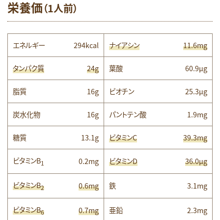
栄養価
（1人前）
エネルギー
294kcal
ナイアシン
11.6mg
タンパク質
24g
葉酸
60.9μg
脂質
16g
ビオチン
25.3µg
炭水化物
16g
パントテン酸
1.9mg
糖質
13.1g
ビタミンC
39.3mg
ビタミンB
0.2mg
ビタミンD
36.0μg
1
ビタミンB
0.6mg
鉄
3.1mg
2
ビタミンB
0.7mg
亜鉛
2.3mg
6