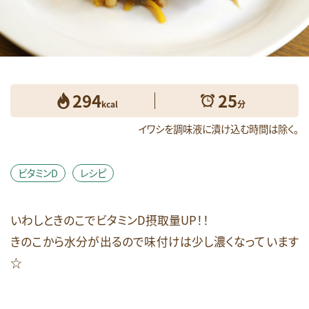
健康維持
免疫
女性のお悩み
妊娠期
必須脂肪酸
成長期
抗酸化
朝食
栄養素コラム
消化しやすい
生活習慣病
産後期
皮膚
睡眠
糖質
294
25
糖質オフ
美容
肥満・メタボ
脳
kcal
分
花粉症
血糖値
視力
貧血
イワシを調味液に漬け込む時間は除く。
足のつり
運動
鉄
頭痛
食生活
飲酒
骨
高齢期
ビタミンD
レシピ
検索
いわしときのこでビタミンD摂取量UP！！
きのこから水分が出るので味付けは少し濃くなっています
☆