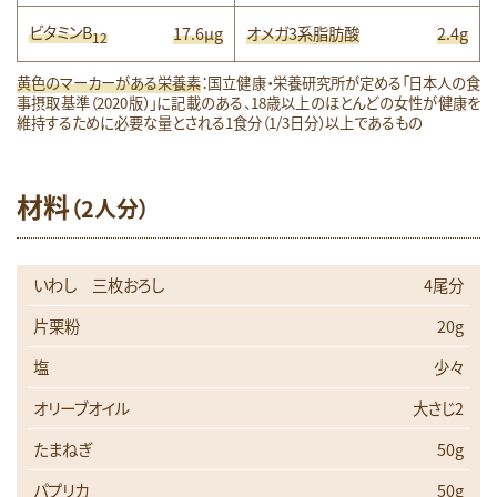
ビタミンB
17.6μg
オメガ3系脂肪酸
2.4g
12
黄色のマーカーがある栄養素
：国立健康・栄養研究所が定める「日本人の食
事摂取基準（2020版）」に記載のある、18歳以上のほとんどの女性が健康を
維持するために必要な量とされる1食分（1/3日分）以上であるもの
材料
（2人分）
いわし 三枚おろし
4尾分
片栗粉
20g
塩
少々
オリーブオイル
大さじ2
たまねぎ
50g
パプリカ
50g