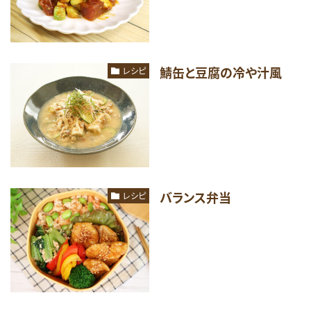
鯖缶と豆腐の冷や汁風
レシピ
バランス弁当
レシピ