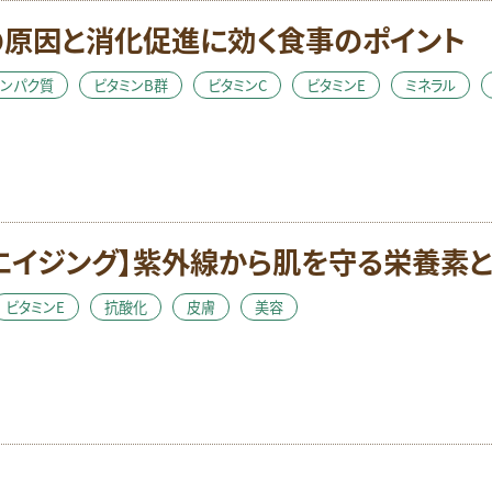
検索
の原因と消化促進に効く食事のポイント
タンパク質
ビタミンB群
ビタミンC
ビタミンE
ミネラル
エイジング】紫外線から肌を守る栄養素と
ビタミンE
抗酸化
皮膚
美容