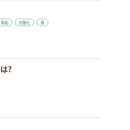
亜鉛
抗酸化
鉄
は?