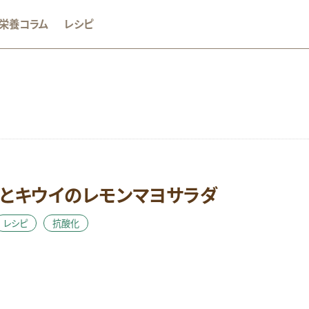
栄養コラム
レシピ
か
おやつ
むくみ
めまい
アミノ酸
アレルギー
グルテンフリー
ストレス
タンパク質
ダイエット
ビタ
とキウイのレモンマヨサラダ
ビタミンC
ビタミンD
ビタミンE
マグネシウム
ミネラル
体調不良
健康維持
免疫
女性のお悩み
妊娠期
レシピ
抗酸化
酸化
朝食
栄養素コラム
消化しやすい
生活習慣病
糖質オフ
美容
肥満・メタボ
脳
花粉症
血糖
つり
運動
鉄
頭痛
食生活
飲酒
骨
高齢