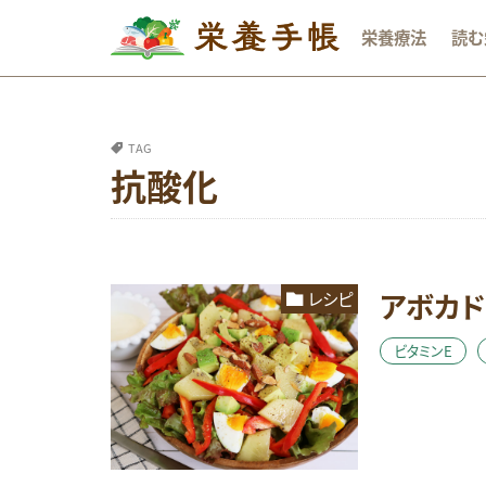
栄養療法
読む
カテゴリー
TAG
抗酸化
タグ
DHA
おな
オメガ3系脂肪酸
アボカド
レシピ
ビタミンB群
レシピ
亜鉛
ビタミンE
成長期
抗
睡眠
糖質
貧血
足の