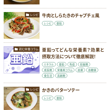
牛肉としらたきのチャプチェ風
レシピ
レシピ
亜鉛
亜鉛ってどんな栄養素？効果と
読む栄養コラム
摂取方法について徹底解説！
ミネラル
亜鉛
免疫
妊娠期
成長期
栄養素コラム
皮膚
血糖値
食生活
高齢期
かきのバターソテー
レシピ
レシピ
亜鉛