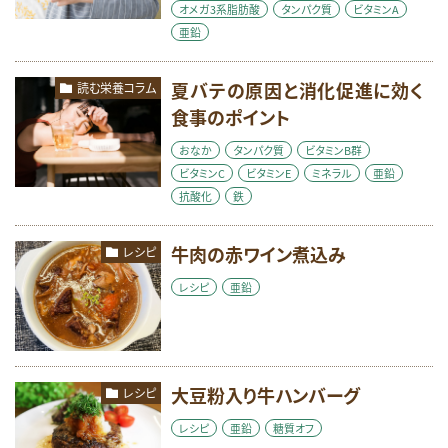
健康維持
免疫
女性のお悩み
妊娠期
オメガ3系脂肪酸
タンパク質
ビタミンA
亜鉛
必須脂肪酸
成長期
抗酸化
朝食
栄養素コラム
消化しやすい
生活習慣病
夏バテの原因と消化促進に効く
読む栄養コラム
産後期
皮膚
睡眠
糖質
食事のポイント
糖質オフ
美容
肥満・メタボ
脳
おなか
タンパク質
ビタミンB群
ビタミンC
ビタミンE
ミネラル
亜鉛
花粉症
血糖値
視力
貧血
抗酸化
鉄
足のつり
運動
鉄
頭痛
食生活
飲酒
骨
高齢期
牛肉の赤ワイン煮込み
レシピ
レシピ
亜鉛
検索
大豆粉入り牛ハンバーグ
レシピ
レシピ
亜鉛
糖質オフ