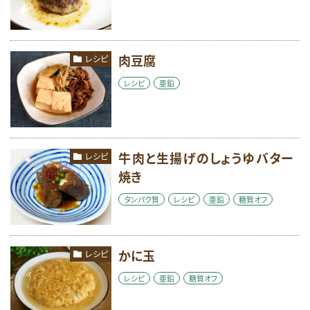
肉豆腐
レシピ
レシピ
亜鉛
牛肉と生揚げのしょうゆバター
レシピ
焼き
タンパク質
レシピ
亜鉛
糖質オフ
かに玉
レシピ
レシピ
亜鉛
糖質オフ