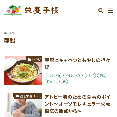
カテゴリー
TAG
亜鉛
タグ
DHA
おなか
おやつ
むくみ
めまい
アミノ酸
アレルギー
豆腐とキャベツともやしの担々
レシピ
エネルギー
鍋
オメガ3系脂肪酸
グルテンフリー
ストレス
タンパク質
タンパク質
ビタミンB群
レシピ
亜鉛
糖質オフ
鉄
ダイエット
ビタミン
ビタミンA
ビタミンB群
ビタミンC
ビタミンD
アトピー肌のための食事のポイ
読む栄養コラム
ビタミンE
マグネシウム
ミネラル
ント～オーソモレキュラー栄養
療法の観点から～
メンタル
レシピ
亜鉛
体調不良