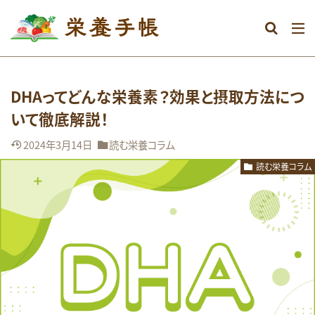
カテゴリー
DHAってどんな栄養素？効果と摂取方法につ
タグ
いて徹底解説！
DHA
おなか
おやつ
むくみ
2024年3月14日
読む栄養コラム
めまい
アミノ酸
アレルギー
読む栄養コラム
エネルギー
オメガ3系脂肪酸
グルテンフリー
ストレス
タンパク質
ダイエット
ビタミン
ビタミンA
ビタミンB群
ビタミンC
ビタミンD
ビタミンE
マグネシウム
ミネラル
メンタル
レシピ
亜鉛
体調不良