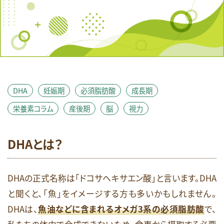
健康維持
免疫
女性のお悩み
妊娠期
必須脂肪酸
成長期
抗酸化
朝食
栄養素コラム
消化しやすい
生活習慣病
産後期
皮膚
睡眠
糖質
糖質オフ
美容
肥満・メタボ
脳
花粉症
血糖値
視力
貧血
DHA
妊娠期
必須脂肪酸
成長期
足のつり
運動
鉄
頭痛
食生活
栄養素コラム
産後期
脳
視力
飲酒
骨
高齢期
DHAとは？
検索
DHAの正式名称は「ドコサヘキサエン酸」と言います。DHA
と聞くと、「魚」をイメージする方も多いかもしれません。
DHAは、
魚油などに含まれるオメガ3系の必須脂肪酸
で、