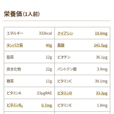
栄養価
（1人前）
エネルギー
332kcal
ナイアシン
19.0mg
タンパク質
40g
葉酸
241.5μg
脂質
12g
ビオチン
36.1µg
炭水化物
22g
パントテン酸
3.9mg
糖質
11g
ビタミンC
30.1mg
ビタミンA
23μgRAE
ビタミンD
33.3μg
ビタミンB
0.7mg
ビタミンE
1.8mg
1