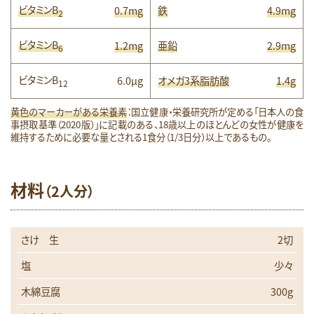
ビタミンB
0.7mg
鉄
4.9mg
2
ビタミンB
1.2mg
亜鉛
2.9mg
6
ビタミンB
6.0μg
オメガ3系脂肪酸
1.4g
12
黄色のマーカーがある栄養素
：国立健康・栄養研究所が定める「日本人の食
事摂取基準（2020版）」に記載のある、18歳以上のほとんどの女性が健康を
維持するために必要な量とされる1食分（1/3日分）以上であるもの。
材料
（2人分）
さけ 生
2切
塩
少々
木綿豆腐
300g