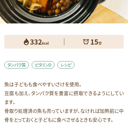
健康維持
免疫
女性のお悩み
妊娠期
必須脂肪酸
成長期
抗酸化
朝食
栄養素コラム
消化しやすい
生活習慣病
産後期
皮膚
睡眠
糖質
332
15
糖質オフ
美容
肥満・メタボ
脳
kcal
分
花粉症
血糖値
視力
貧血
足のつり
運動
鉄
頭痛
食生活
タンパク質
ビタミンD
レシピ
飲酒
骨
高齢期
魚は子どもも食べやすいさけを使用。
検索
豆腐も加え、タンパク質を豊富に摂取できるようにしてい
ます。
骨取り処理済の魚も売っていますが、なければ加熱前に中
骨をとっておくと子どもに食べさせるときも安心です。