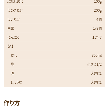
ぶなしめじ
100g
えのきたけ
200g
しいたけ
4個
白菜
1/8個
にんにく
１かけ
【Ａ】
だし
300ml
塩
小さじ1/2
酒
大さじ1
しょうゆ
大さじ1
作り方