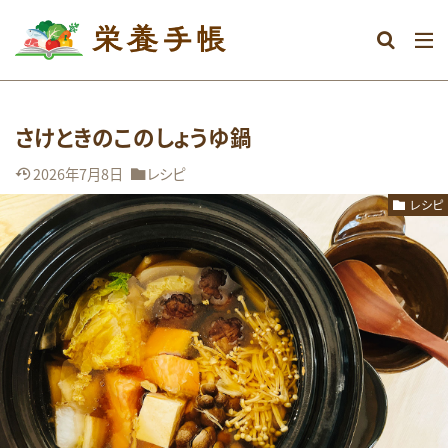
カテゴリー
さけときのこのしょうゆ鍋
タグ
2026年7月8日
レシピ
DHA
おなか
おやつ
むくみ
レシピ
めまい
アミノ酸
アレルギー
エネルギー
オメガ3系脂肪酸
グルテンフリー
ストレス
タンパク質
ダイエット
ビタミン
ビタミンA
ビタミンB群
ビタミンC
ビタミンD
ビタミンE
マグネシウム
ミネラル
メンタル
レシピ
亜鉛
体調不良