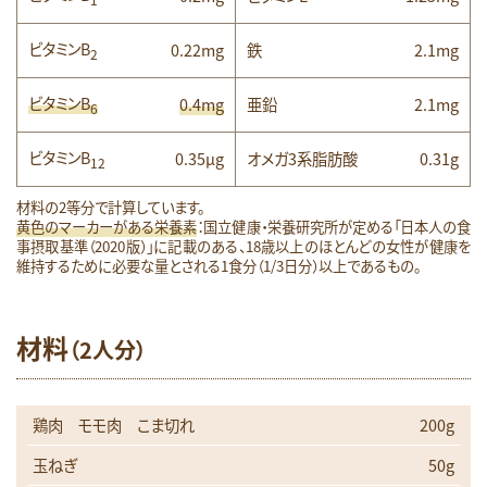
ビタミンB
0.22mg
鉄
2.1mg
2
ビタミンB
0.4mg
亜鉛
2.1mg
6
ビタミンB
0.35μg
オメガ3系脂肪酸
0.31g
12
材料の2等分で計算しています。
黄色のマーカーがある栄養素
：国立健康・栄養研究所が定める「日本人の食
事摂取基準（2020版）」に記載のある、18歳以上のほとんどの女性が健康を
維持するために必要な量とされる1食分（1/3日分）以上であるもの。
材料
（2人分）
鶏肉 モモ肉 こま切れ
200g
玉ねぎ
50g