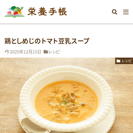
カテゴリー
鶏としめじのトマト豆乳スープ
タグ
2025年12月15日
レシピ
DHA
おなか
おやつ
むくみ
レシピ
めまい
アミノ酸
アレルギー
エネルギー
オメガ3系脂肪酸
グルテンフリー
ストレス
タンパク質
ダイエット
ビタミン
ビタミンA
ビタミンB群
ビタミンC
ビタミンD
ビタミンE
マグネシウム
ミネラル
メンタル
レシピ
亜鉛
体調不良