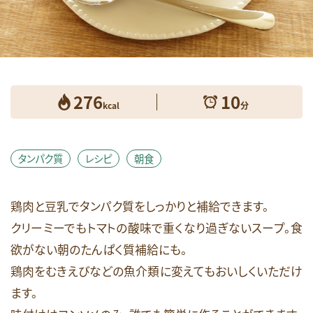
健康維持
免疫
女性のお悩み
妊娠期
必須脂肪酸
成長期
抗酸化
朝食
栄養素コラム
消化しやすい
生活習慣病
産後期
皮膚
睡眠
糖質
276
10
糖質オフ
美容
肥満・メタボ
脳
kcal
分
花粉症
血糖値
視力
貧血
足のつり
運動
鉄
頭痛
食生活
タンパク質
レシピ
朝食
飲酒
骨
高齢期
鶏肉と豆乳でタンパク質をしっかりと補給できます。
検索
クリーミーでもトマトの酸味で重くなり過ぎないスープ。食
欲がない朝のたんぱく質補給にも。
鶏肉をむきえびなどの魚介類に変えてもおいしくいただけ
ます。