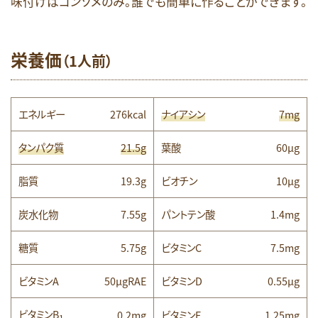
味付けはコンソメのみ。誰でも簡単に作ることができます。
栄養価
（1人前）
エネルギー
276kcal
ナイアシン
7mg
タンパク質
21.5g
葉酸
60μg
脂質
19.3g
ビオチン
10µg
炭水化物
7.55g
パントテン酸
1.4mg
糖質
5.75g
ビタミンC
7.5mg
ビタミンA
50μgRAE
ビタミンD
0.55μg
ビタミンB
0.2mg
ビタミンE
1.25mg
1