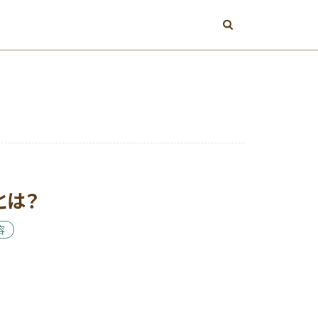
エネルギー
ミン
ビタミンA
とは？
メンタル
必須脂肪酸
容
産後期
皮膚
値
視力
期