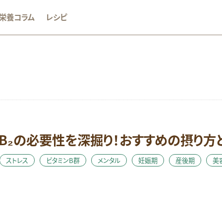
栄養コラム
レシピ
か
おやつ
むくみ
めまい
アミノ酸
アレルギー
グルテンフリー
ストレス
タンパク質
ダイエット
ビタ
B₂の必要性を深掘り！おすすめの摂り方
ビタミンC
ビタミンD
ビタミンE
マグネシウム
ミネラル
体調不良
健康維持
免疫
女性のお悩み
妊娠期
ストレス
ビタミンB群
メンタル
妊娠期
産後期
美
酸化
朝食
栄養素コラム
消化しやすい
生活習慣病
糖質オフ
美容
肥満・メタボ
脳
花粉症
血糖
つり
運動
鉄
頭痛
食生活
飲酒
骨
高齢