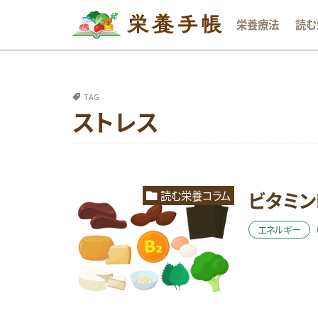
栄養療法
読む
カテゴリー
TAG
ストレス
タグ
DHA
おな
オメガ3系脂肪酸
ビタミン
読む栄養コラム
ビタミンB群
レシピ
亜鉛
エネルギー
成長期
抗
睡眠
糖質
貧血
足の